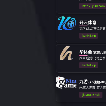
中超联赛积分榜最新排名：球队胜负统计与实
时数据
2026-07-02
27 次浏览