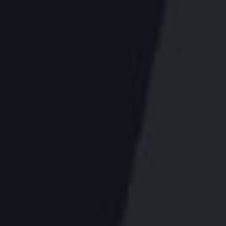
五大联赛里最弱的国家？一个足球小国的逆袭
故事正在上演
2026-06-20
40 次浏览