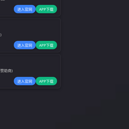
世界足球比赛观看指南：深度解析全球直播平
台与观赛策略_20260609201525
2026-06-29
32 次浏览