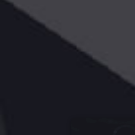
世界足球赛事含金量终极排名：欧冠仅第二，
谁才是无可争议的王冠？
2026-07-16
24 次浏览
赛季世界足球比赛时间表：关键赛事日期全览
2026-07-10
24 次浏览