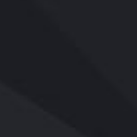
中超联赛全赛程深度解析：一场不容错过的足
球盛宴
2026-06-18
43 次浏览