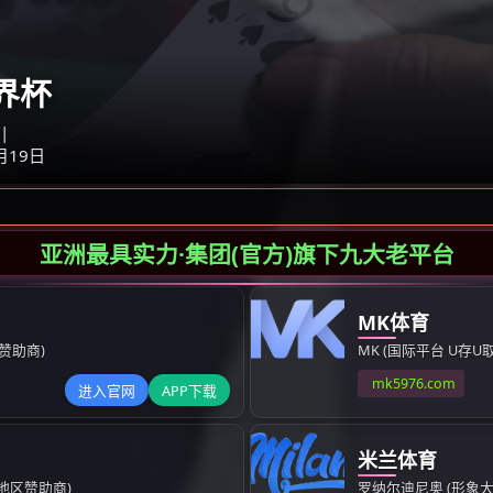
全球足球联赛盘点：探索世界各国的顶级足球
赛事
2026-07-04
29 次浏览