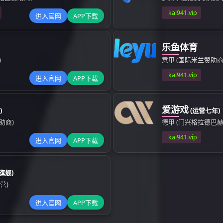
中超历史最悠久俱乐部深度解析：传承、变迁
与足球文化
2026-06-30
30 次浏览